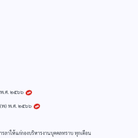
ย พ.ศ. ๒๕๖๖
ย (พ) พ.ศ. ๒๕๖๖
ารลาให้แก่กองบริหารงานบุคคลทราบ ทุกเดือน