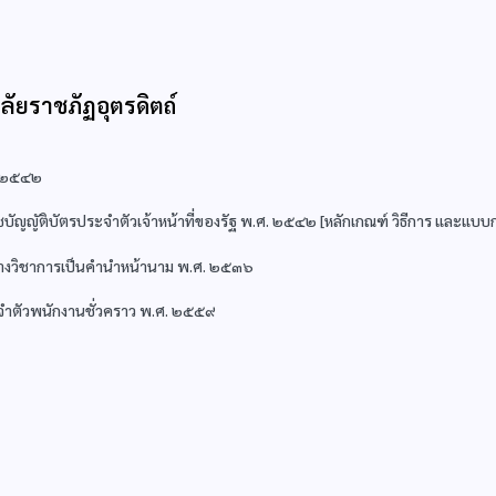
ัยราชภัฏอุตรดิตถ์
. ๒๕๔๒
ัติบัตรประจำตัวเจ้าหน้าที่ของรัฐ พ.ศ. ๒๕๔๒ [หลักเกณฑ์ วิธีการ และแบ
งทางวิชาการเป็นคำนำหน้านาม พ.ศ. ๒๕๓๖
ะจำตัวพนักงานชั่วคราว พ.ศ. ๒๕๕๙