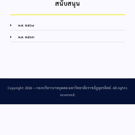
สนับสนุน
พ.ศ. ๒๕๖๔
พ.ศ. ๒๕๖๓
Copyright 2026 —
กองบริหารงานบุคคล มหาวิทยาลัยราชภัฏอุตรดิตถ์
. All rights
reserved.