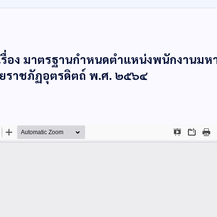
 เรื่อง มาตรฐานกำหนดตำแหน่งพนักงานมหา
ยราชภัฏอุตรดิตถ์ พ.ศ. ๒๕๖๔