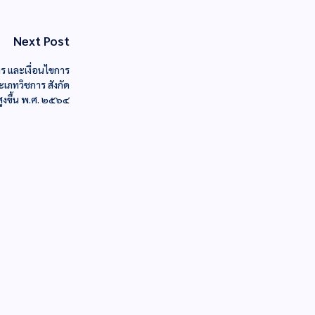
Next Post
าร และเงื่อนไขการ
เภทวิชการ สังกัด
สูงขึ้น พ.ศ. ๒๕๖๔