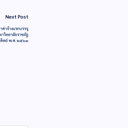
Next Post
าค่าจ้างแรกบรรจุ
มหาวิทยาลัยราชภัฏ
รดิตถ์ พ.ศ. ๒๕๖๓