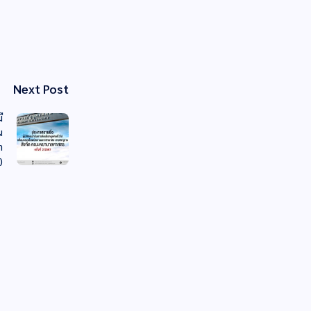
Next Post
ี
น
ำ
)