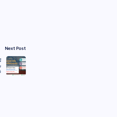
Next Post
ี
ย
5